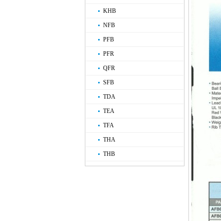
KHB
NFB
PFB
PFR
QFR
SFB
TDA
TEA
TFA
THA
THB