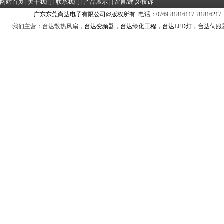
网站首页
|
关于我们
|
联系我们
|
产品展示
| |
留言/建议/投诉
广东东莞尚达电子有限公司@版权所有 电话：
0769-81816117 81816217
我们主营：台达散热风扇，
台达变频器，台达绿化工程，台达LED灯，台达伺