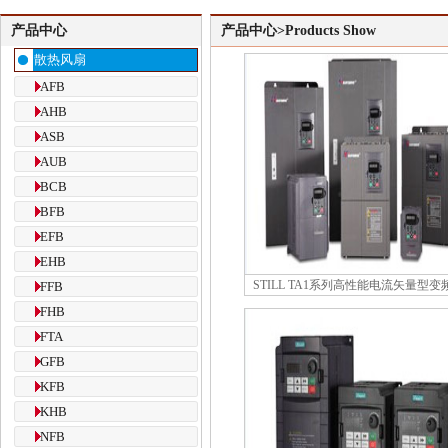
产品中心
产品中心>Products Show
散热风扇
AFB
AHB
ASB
AUB
BCB
BFB
EFB
EHB
STILL TA1系列高性能电流矢量型变
FFB
FHB
FTA
GFB
KFB
KHB
NFB