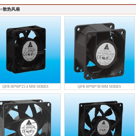
>散热风扇
QFR 60*60*25.4 MM SERIES
QFR 60*60*38 MM SERIES