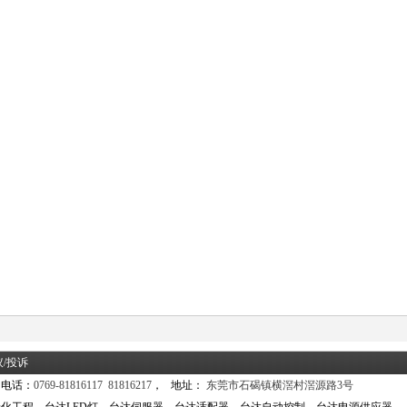
议/投诉
 电话：
0769-81816117 81816217
， 地址：
东莞市石碣镇横滘村滘源路3号