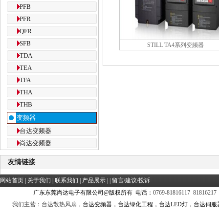
PFB
PFR
QFR
SFB
STILL TA4系列变频器
TDA
TEA
TFA
THA
THB
变频器
台达变频器
尚达变频器
友情链接
网站首页
|
关于我们
|
联系我们
|
产品展示
| |
留言/建议/投诉
广东东莞尚达电子有限公司@版权所有 电话：
0769-81816117 81816217
我们主营：台达散热风扇，
台达变频器，台达绿化工程，台达LED灯，台达伺