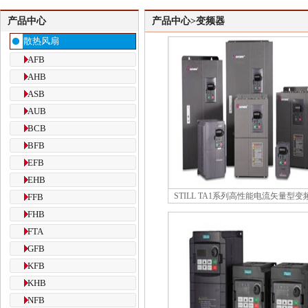
产品中心
产品中心>变频器
散热风扇
AFB
AHB
ASB
AUB
BCB
BFB
EFB
EHB
STILL TA1系列高性能电流矢量型变
FFB
FHB
FTA
GFB
KFB
KHB
NFB