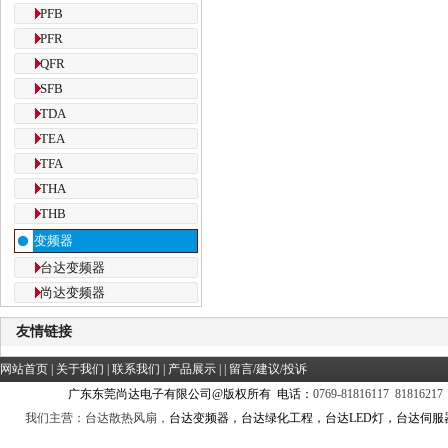
PFB
PFR
QFR
SFB
TDA
TEA
TFA
THA
THB
变频器
台达变频器
尚达变频器
友情链接
网站首页
|
关于我们
|
联系我们
|
产品展示
| |
留言/建议/投诉
广东东莞尚达电子有限公司@版权所有 电话：
0769-81816117 81816217
我们主营：台达散热风扇，
台达变频器，台达绿化工程，台达LED灯，台达伺